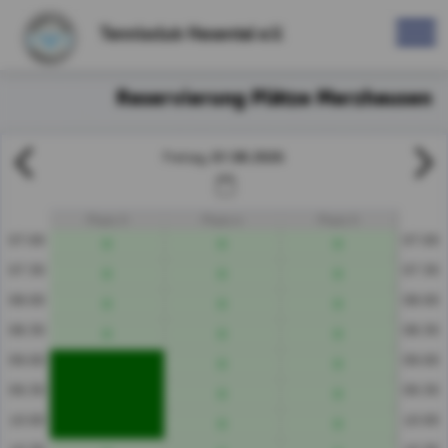
Tennisclub Hexental e.V.
Reservierung Plätze Merzhausen
07.08.2026
Freitag
Platz 3
Platz 4
Platz 5
07:00
07:00
07:30
07:30
08:00
08:00
08:30
08:30
09:00
09:00
09:30
09:30
10:00
10:00