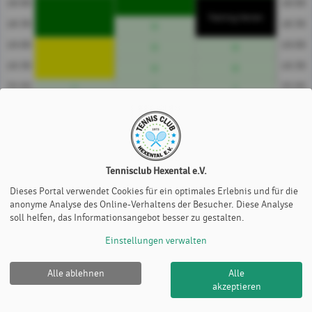
18:00
18:00
Training Herren
18:30
18:30
19:00
19:00
19:30
19:30
20:00
20:00
20:30
20:30
Platz 3
Platz 4
Platz 5
Preise/h
Tennisclub Hexental e.V.
€ 0
Dieses Portal verwendet Cookies für ein optimales Erlebnis und für die
anonyme Analyse des Online-Verhaltens der Besucher. Diese Analyse
Farben
soll helfen, das Informationsangebot besser zu gestalten.
Abo
Mitglied
Ehrenmitglied
Gastspieler
Einstellungen verwalten
Alle ablehnen
Alle
akzeptieren
Tennisclub Hexental e.V. |
Impressum
|
Cookie Policy
© 2012-2026
eTennis