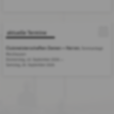
aktuelle Termine
Clubmeisterschaften Damen + Herren
, Tennisanlage
Merzhausen
Donnerstag, 10. September 2026
bis
Samstag,
26. September 2026