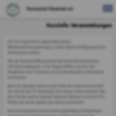
Tennisclub Hexental e.V.
Kurzinfo: Veranstaltungen
Der TCH organisiert regelmäßig kleine
Wettkampfveranstaltungen, wobei Spaß und Begegnung im
Vordergrund stehen.
Mit der Saisoneröffnung Ende April wird die Spielsaison
offiziell eingeläutet. In der Regel treffen sich hier die
Mitglieder zum Frühstück mit anschließendem informellen
Tennisspiel.
Nach 20-jähriger Pause wurde 2020 die Clubmeisterschaft
der Herren des TC Hexentals zum neuen Leben erweckt. Bei
dem Turnier wird im Verlauf mehrerer Wochen in einem K.O.-
Modus der beste Spieler des Vereins bestimmt.
Das Drachenpokal-Turnier wird regelmäßig im September